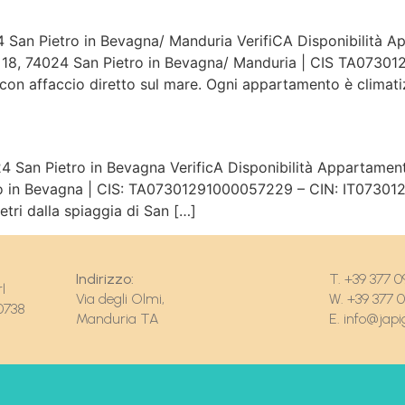
4 San Pietro in Bevagna/ Manduria VerifiCA Disponibilità A
mi 18, 74024 San Pietro in Bevagna/ Manduria | CIS TA0
con affaccio diretto sul mare. Ogni appartamento è climati
24 San Pietro in Bevagna VerificA Disponibilità Appartament
etro in Bevagna | CIS: TA07301291000057229 – CIN: IT0730
tri dalla spiaggia di San […]
Indirizzo:
T. +39 377 
l
Via degli Olmi,
W. +39 377 
0738
Manduria TA
E. info@japi