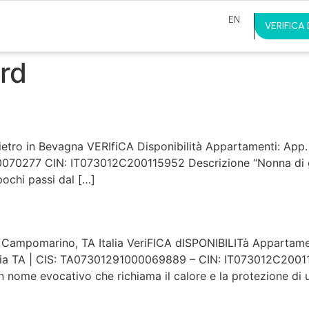
EN
VERIFICA 
rd
ietro in Bevagna VERIfiCA Disponibilità Appartamenti: App. 
0070277 CIN: IT073012C200115952 Descrizione “Nonna di g
pochi passi dal […]
 Campomarino, TA Italia VeriFICA dISPONIBILITà Appartame
ia TA | CIS: TA07301291000069889 – CIN: IT073012C200115
un nome evocativo che richiama il calore e la protezione di