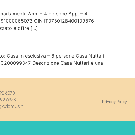
ppartamenti: App. – 4 persone App. – 4
7301291000065073 CIN IT073012B400109576
zzato e offre […]
o: Casa in esclusiva – 6 persone Casa Nuttari
12C200099347 Descrizione Casa Nuttari è una
092 6378
092 6378
Privacy Policy
giadomus.it